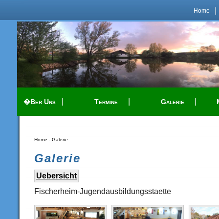
|
Home
|
|
|
�ber Uns
Termine
Galerie
Home
-
Galerie
Galerie
Uebersicht
Fischerheim-Jugendausbildungsstaette